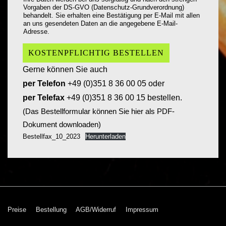
Vorgaben der DS-GVO (Datenschutz-Grundverordnung)
i
behandelt. Sie erhalten eine Bestätigung per E-Mail mit allen
an uns gesendeten Daten an die angegebene E-Mail-
m
Adresse.
m
KOSTENPFLICHTIG BESTELLEN
u
Gerne können Sie auch
n
per Telefon
+49 (0)351 8 36 00 05 oder
g
per Telefax
+49 (0)351 8 36 00 15 bestellen.
*
(Das Bestellformular können Sie hier als PDF-
Dokument downloaden)
Bestellfax_10_2023
Herunterladen
Footer-
Preise
Bestellung
AGB/Widerruf
Impressum