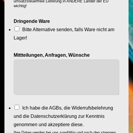
umsatzsteuerfreie Lieferung in ANDERE Länder der EU
wichtig!
Dringende Ware
Bitte Alternative senden, falls Ware nicht am
Lager!
Mittteilungen, Anfragen, Wünsche
Z
Ich habe die AGBs, die Widerrufsbelehrung
u
und die Datenschutzerklärung zur Kenntnis
s
genommen und akzeptiere diese.
t
Ihre Daten werden bei uns sorgfältig und nach den strengen