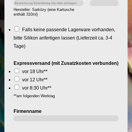
Hersteller: Sarközy (eine Kartusche
enthält 310ml)
S
Falls keine passende Lagerware vorhanden,
o
bitte Silikon anfertigen lassen (Lieferzeit ca. 3-4
n
Tage)
d
e
Expressversand (mit Zusatzkosten verbunden)
r
vor 18 Uhr**
a
vor 12 Uhr**
n
vor 8:30 Uhr**
f
**am folgenden Werktag
e
Firmenname
r
t
i