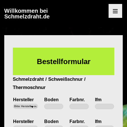
↓
Willkommen bei
Zum
Schmelzdraht.de
MEN
Inhalt
Main
Navigation
Bestellformular
Schmelzdraht / Schweißschnur /
Thermoschnur
Hersteller
Boden
Farbnr.
lfm
Hersteller
Boden
Farbnr.
lfm