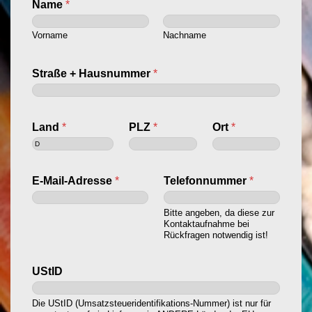
Name
*
g
u
Vorname
Nachname
n
g
Straße + Hausnummer
*
Land
*
PLZ
*
Ort
*
E-Mail-Adresse
*
Telefonnummer
*
Bitte angeben, da diese zur
Kontaktaufnahme bei
Rückfragen notwendig ist!
UStID
Die UStID (Umsatzsteueridentifikations-Nummer) ist nur für